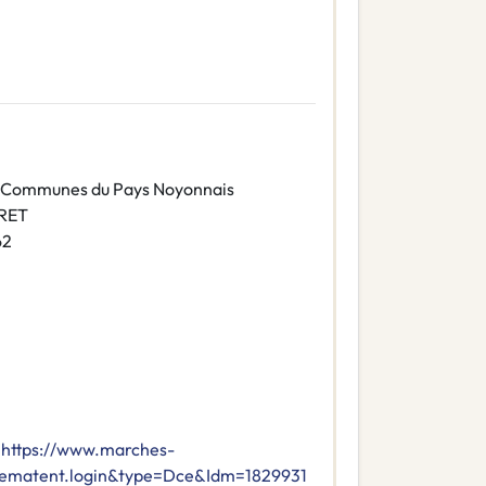
Communes du Pays Noyonnais
IRET
62
https://www.marches-
=dematent.login&type=Dce&Idm=1829931