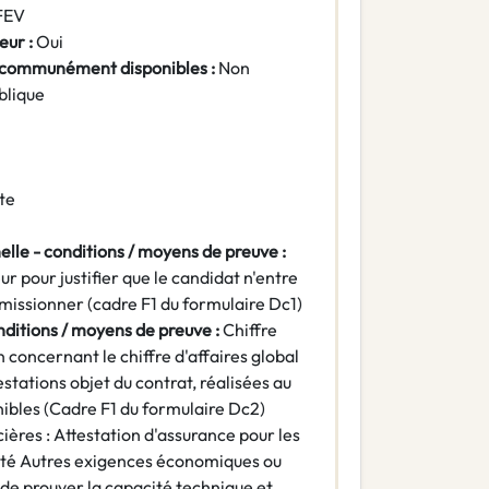
FEV
eur :
Oui
 communément disponibles :
Non
blique
te
elle - conditions / moyens de preuve :
r pour justifier que le candidat n'entre
umissionner (cadre F1 du formulaire Dc1)
nditions / moyens de preuve :
Chiffre
n concernant le chiffre d'affaires global
estations objet du contrat, réalisées au
nibles (Cadre F1 du formulaire Dc2)
ères : Attestation d'assurance pour les
dité Autres exigences économiques ou
de prouver la capacité technique et