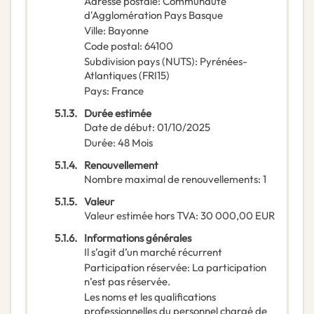
Adresse postale
:
Communauté
d'Agglomération Pays Basque
Ville
:
Bayonne
Code postal
:
64100
Subdivision pays (NUTS)
:
Pyrénées-
Atlantiques
(
FRI15
)
Pays
:
France
5.1.3.
Durée estimée
Date de début
:
01/10/2025
Durée
:
48
Mois
5.1.4.
Renouvellement
Nombre maximal de renouvellements
:
1
5.1.5.
Valeur
Valeur estimée hors TVA
:
30 000,00
EUR
5.1.6.
Informations générales
Il s’agit d’un marché récurrent
Participation réservée
:
La participation
n’est pas réservée.
Les noms et les qualifications
professionnelles du personnel chargé de