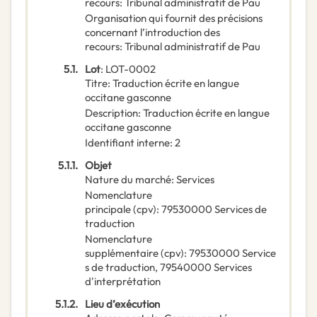
recours
:
Tribunal administratif de Pau
Organisation qui fournit des précisions
concernant l’introduction des
recours
:
Tribunal administratif de Pau
5.1.
Lot
:
LOT-0002
Titre
:
Traduction écrite en langue
occitane gasconne
Description
:
Traduction écrite en langue
occitane gasconne
Identifiant interne
:
2
5.1.1.
Objet
Nature du marché
:
Services
Nomenclature
principale
(
cpv
):
79530000
Services de
traduction
Nomenclature
supplémentaire
(
cpv
):
79530000
Service
s de traduction
,
79540000
Services
d'interprétation
5.1.2.
Lieu d’exécution