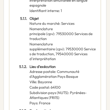
interprétation simultanée en langue
espagnole
Identifiant interne
:
1
5.1.1.
Objet
Nature du marché
:
Services
Nomenclature
principale
(
cpv
):
79530000
Services de
traduction
Nomenclature
supplémentaire
(
cpv
):
79530000
Service
s de traduction
,
79540000
Services
d'interprétation
5.1.2.
Lieu d’exécution
Adresse postale
:
Communauté
d'Agglomération Pays Basque
Ville
:
Bayonne
Code postal
:
64100
Subdivision pays (NUTS)
:
Pyrénées-
Atlantiques
(
FRI15
)
Pays
:
France