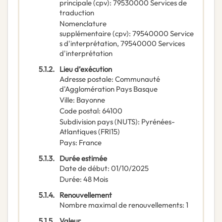
principale
(
cpv
):
79530000
Services de
traduction
Nomenclature
supplémentaire
(
cpv
):
79540000
Service
s d'interprétation
,
79540000
Services
d'interprétation
5.1.2.
Lieu d’exécution
Adresse postale
:
Communauté
d'Agglomération Pays Basque
Ville
:
Bayonne
Code postal
:
64100
Subdivision pays (NUTS)
:
Pyrénées-
Atlantiques
(
FRI15
)
Pays
:
France
5.1.3.
Durée estimée
Date de début
:
01/10/2025
Durée
:
48
Mois
5.1.4.
Renouvellement
Nombre maximal de renouvellements
:
1
5.1.5.
Valeur