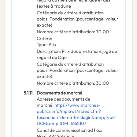
textes à traduire
Catégorie du critère d’attribution
poids
:
Pondération (pourcentage, valeur
exacte)
Nombre critère d’attribution
:
70,00
Critère
:
Type
:
Prix
Description
:
Prix des prestations jugé au
regard du Dqe
Catégorie du critère d’attribution
poids
:
Pondération (pourcentage, valeur
exacte)
Nombre critère d’attribution
:
30,00
5.1.11.
Documents de marché
Adresse des documents de
marché
:
https://www.marches-
publics.info/mpiaws/index.cfm?
fuseaction=dematEnt.login&amp;type=
DCE&amp;IDM=1662107
Canal de communication ad hoc
:
Nom
:
AW Solutions