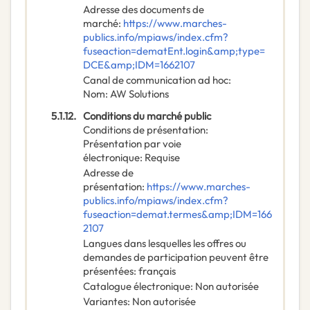
Adresse des documents de
marché
:
https://www.marches-
publics.info/mpiaws/index.cfm?
fuseaction=dematEnt.login&amp;type=
DCE&amp;IDM=1662107
Canal de communication ad hoc
:
Nom
:
AW Solutions
5.1.12.
Conditions du marché public
Conditions de présentation
:
Présentation par voie
électronique
:
Requise
Adresse de
présentation
:
https://www.marches-
publics.info/mpiaws/index.cfm?
fuseaction=demat.termes&amp;IDM=166
2107
Langues dans lesquelles les offres ou
demandes de participation peuvent être
présentées
:
français
Catalogue électronique
:
Non autorisée
Variantes
:
Non autorisée