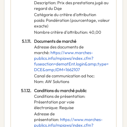
Description
:
Prix des prestations jugé au
regard du Dqe
Catégorie du critère d’attribution
poids
:
Pondération (pourcentage, valeur
exacte)
Nombre critère d’attribution
:
40,00
5.1.11.
Documents de marché
Adresse des documents de
marché
:
https://www.marches-
publics.info/mpiaws/index.cfm?
fuseaction=dematEnt.login&amp;type=
DCE&amp;IDM=1662107
Canal de communication ad hoc
:
Nom
:
AW Solutions
5.1.12.
Conditions du marché public
Conditions de présentation
:
Présentation par voie
électronique
:
Requise
Adresse de
présentation
:
https://www.marches-
publics.info/mpiaws/index.cfm?