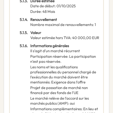
5.1.3.
Durée estimée
Date de début
:
01/10/2025
Durée
:
48
Mois
5.1.4.
Renouvellement
Nombre maximal de renouvellements
:
1
5.1.5.
Valeur
Valeur estimée hors TVA
:
40 000,00
EUR
5.1.6.
Informations générales
Il s’agit d’un marché récurrent
Participation réservée
:
La participation
n’est pas réservée.
Les noms et les qualifications
professionnelles du personnel chargé de
l’exécution du marché doivent être
mentionnés
:
Exigence dans l’offre
Projet de passation de marché non
financé par des fonds de l’UE
Le marché relève de l’accord sur les
marchés publics (AMP)
:
oui
Informations complémentaires
:
En lieu et