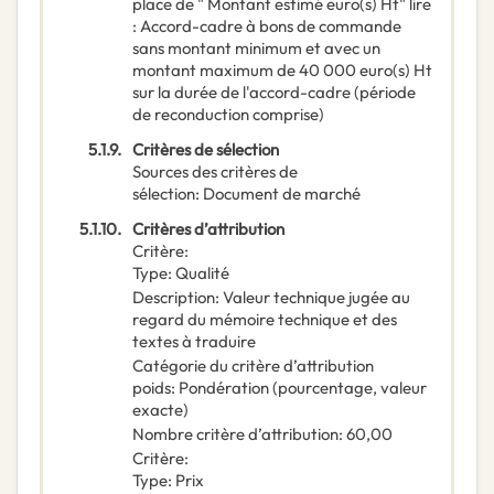
place de " Montant estimé euro(s) Ht" lire
: Accord-cadre à bons de commande
sans montant minimum et avec un
montant maximum de 40 000 euro(s) Ht
sur la durée de l'accord-cadre (période
de reconduction comprise)
5.1.9.
Critères de sélection
Sources des critères de
sélection
:
Document de marché
5.1.10.
Critères d’attribution
Critère
:
Type
:
Qualité
Description
:
Valeur technique jugée au
regard du mémoire technique et des
textes à traduire
Catégorie du critère d’attribution
poids
:
Pondération (pourcentage, valeur
exacte)
Nombre critère d’attribution
:
60,00
Critère
:
Type
:
Prix