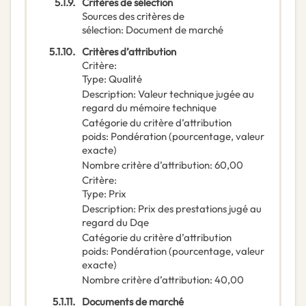
5.1.9.
Critères de sélection
Sources des critères de
sélection
:
Document de marché
5.1.10.
Critères d’attribution
Critère
:
Type
:
Qualité
Description
:
Valeur technique jugée au
regard du mémoire technique
Catégorie du critère d’attribution
poids
:
Pondération (pourcentage, valeur
exacte)
Nombre critère d’attribution
:
60,00
Critère
:
Type
:
Prix
Description
:
Prix des prestations jugé au
regard du Dqe
Catégorie du critère d’attribution
poids
:
Pondération (pourcentage, valeur
exacte)
Nombre critère d’attribution
:
40,00
5.1.11.
Documents de marché