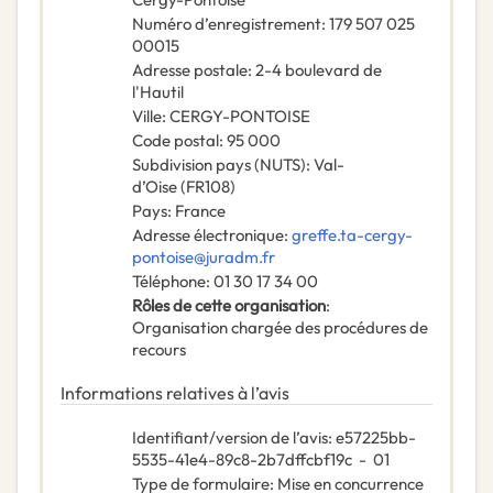
Numéro d’enregistrement
:
179 507 025
00015
Adresse postale
:
2-4 boulevard de
l'Hautil
Ville
:
CERGY-PONTOISE
Code postal
:
95 000
Subdivision pays (NUTS)
:
Val-
d’Oise
(
FR108
)
Pays
:
France
Adresse électronique
:
greffe.ta-cergy-
pontoise@juradm.fr
Téléphone
:
01 30 17 34 00
Rôles de cette organisation
:
Organisation chargée des procédures de
recours
Informations relatives à l’avis
Identifiant/version de l’avis
:
e57225bb-
5535-41e4-89c8-2b7dffcbf19c
-
01
Type de formulaire
:
Mise en concurrence