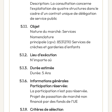
Description
:
La consultation concerne
l'exploitation de quatre structures dans le
cadre d'un contrat unique de délégation
de service public
5.1.1.
Objet
Nature du marché
:
Services
Nomenclature
principale
(
cpv
):
85312110
Services de
crèches et garderies d'enfants
5.1.2.
Lieu d’exécution
N’importe où
5.1.3.
Durée estimée
Durée
:
5
Ans
5.1.6.
Informations générales
Participation réservée
:
La participation n’est pas réservée.
Projet de passation de marché non
financé par des fonds de l’UE
5.1.9.
Critères de sélection