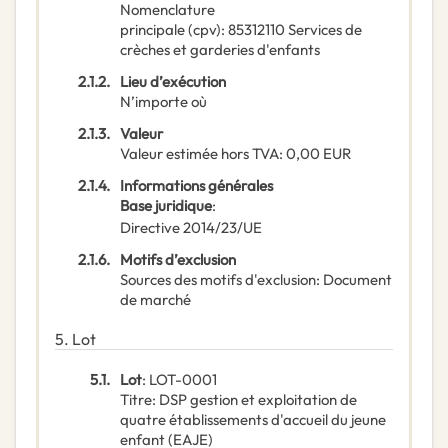
Nomenclature
principale
(
cpv
):
85312110
Services de
crèches et garderies d'enfants
2.1.2.
Lieu d’exécution
N’importe où
2.1.3.
Valeur
Valeur estimée hors TVA
:
0,00
EUR
2.1.4.
Informations générales
Base juridique
:
Directive 2014/23/UE
2.1.6.
Motifs d’exclusion
Sources des motifs d'exclusion
:
Document
de marché
5.
Lot
5.1.
Lot
:
LOT-0001
Titre
:
DSP gestion et exploitation de
quatre établissements d'accueil du jeune
enfant (EAJE)