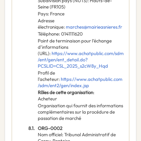
Subdivision pays (NUTS)
:
Hauts-de-
Seine
(
FR105
)
Pays
:
France
Adresse
électronique
:
marches@mairieasnieres.fr
Téléphone
:
0141111620
Point de terminaison pour l’échange
d’informations
(URL)
:
https://www.achatpublic.com/sdm
/ent/gen/ent_detail.do?
PCSLID=CSL_2025_s2cW8y_Hqd
Profil de
l’acheteur
:
https://www.achatpublic.com
/sdm/ent2/gen/index.jsp
Rôles de cette organisation
:
Acheteur
Organisation qui fournit des informations
complémentaires sur la procédure de
passation de marché
8.1.
ORG-0002
Nom officiel
:
Tribunal Administratif de
Cergy-Pontoise