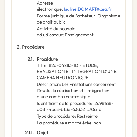
Adresse
électronique
:
Isaline.DOMART@cea.fr
Forme juridique de l’acheteur
:
Organisme
de droit public
Activité du pouvoir
adjudicateur
:
Enseignement
2.
Procédure
2.1.
Procédure
Titre
:
B26-04283-ID - ETUDE,
REALISATION ET INTEGRATION D’UNE
CAMERA NEUTRONIQUE
Description
:
Les Prestations concernent
l'étude, la réalisation et l'intégration
d'une caméra neutronique
Identifiant de la procédure
:
12698fa8-
a08f-4bc8-bf3e-63d321c70af6
Type de procédure
:
Restreinte
La procédure est accélérée
:
non
2.1.1.
Objet