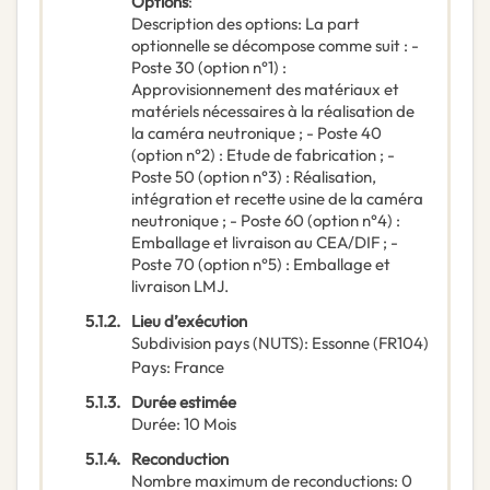
Options
:
Description des options
:
La part
optionnelle se décompose comme suit : -
Poste 30 (option n°1) :
Approvisionnement des matériaux et
matériels nécessaires à la réalisation de
la caméra neutronique ; - Poste 40
(option n°2) : Etude de fabrication ; -
Poste 50 (option n°3) : Réalisation,
intégration et recette usine de la caméra
neutronique ; - Poste 60 (option n°4) :
Emballage et livraison au CEA/DIF ; -
Poste 70 (option n°5) : Emballage et
livraison LMJ.
5.1.2.
Lieu d’exécution
Subdivision pays (NUTS)
:
Essonne
(
FR104
)
Pays
:
France
5.1.3.
Durée estimée
Durée
:
10
Mois
5.1.4.
Reconduction
Nombre maximum de reconductions
:
0