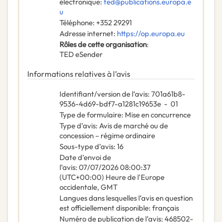
électronique
:
ted@publications.europa.e
u
Téléphone
:
+352 29291
Adresse internet
:
https://op.europa.eu
Rôles de cette organisation
:
TED eSender
Informations relatives à l’avis
Identifiant/version de l’avis
:
701a61b8-
9536-4d69-bdf7-a1281c19653e
-
01
Type de formulaire
:
Mise en concurrence
Type d’avis
:
Avis de marché ou de
concession – régime ordinaire
Sous-type d’avis
:
16
Date d’envoi de
l’avis
:
07/07/2026
08:00:37
(UTC+00:00) Heure de l'Europe
occidentale, GMT
Langues dans lesquelles l’avis en question
est officiellement disponible
:
français
Numéro de publication de l’avis
:
468502-