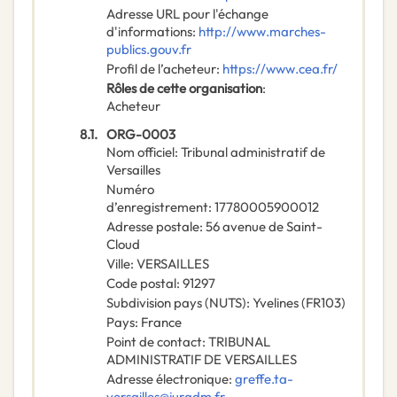
Adresse URL pour l'échange
d'informations
:
http://www.marches-
publics.gouv.fr
Profil de l’acheteur
:
https://www.cea.fr/
Rôles de cette organisation
:
Acheteur
8.1.
ORG-0003
Nom officiel
:
Tribunal administratif de
Versailles
Numéro
d’enregistrement
:
17780005900012
Adresse postale
:
56 avenue de Saint-
Cloud
Ville
:
VERSAILLES
Code postal
:
91297
Subdivision pays (NUTS)
:
Yvelines
(
FR103
)
Pays
:
France
Point de contact
:
TRIBUNAL
ADMINISTRATIF DE VERSAILLES
Adresse électronique
:
greffe.ta-
versailles@juradm.fr