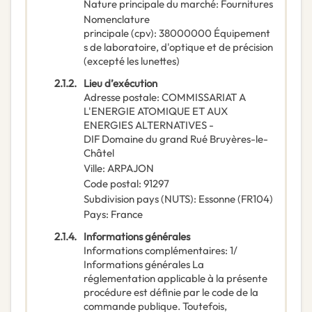
Nature principale du marché
:
Fournitures
Nomenclature
principale
(
cpv
):
38000000
Équipement
s de laboratoire, d'optique et de précision
(excepté les lunettes)
2.1.2.
Lieu d’exécution
Adresse postale
:
COMMISSARIAT A
L'ENERGIE ATOMIQUE ET AUX
ENERGIES ALTERNATIVES -
DIF
Domaine du grand Rué Bruyères-le-
Châtel
Ville
:
ARPAJON
Code postal
:
91297
Subdivision pays (NUTS)
:
Essonne
(
FR104
)
Pays
:
France
2.1.4.
Informations générales
Informations complémentaires
:
1/
Informations générales La
réglementation applicable à la présente
procédure est définie par le code de la
commande publique. Toutefois,