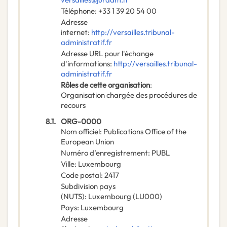
Téléphone
:
+33 1 39 20 54 00
Adresse
internet
:
http://versailles.tribunal-
administratif.fr
Adresse URL pour l'échange
d'informations
:
http://versailles.tribunal-
administratif.fr
Rôles de cette organisation
:
Organisation chargée des procédures de
recours
8.1.
ORG-0000
Nom officiel
:
Publications Office of the
European Union
Numéro d’enregistrement
:
PUBL
Ville
:
Luxembourg
Code postal
:
2417
Subdivision pays
(NUTS)
:
Luxembourg
(
LU000
)
Pays
:
Luxembourg
Adresse