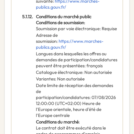
suivante
:
https://www.marches-
publics.gouv.fr/
5.1.12.
Conditions du marché public
Conditions de soumission
:
Soumission par voie électronique
:
Requise
Adresse de
soumission
:
https://www.marches-
publics.gouv.fr/
Langues dans lesquelles les offres ou
demandes de participation/candidatures
peuvent être présentées
:
français
Catalogue électronique
:
Non autorisée
Variantes
:
Non autorisée
Date limite de réception des demandes
de
participation/candidatures
:
07/08/2026
12:00:00 (UTC+02:00) Heure de
l'Europe orientale, heure d'été de
l'Europe centrale
Conditions du marché
:
Le contrat doit être exécuté dans le
cadre de programmes d’emplois