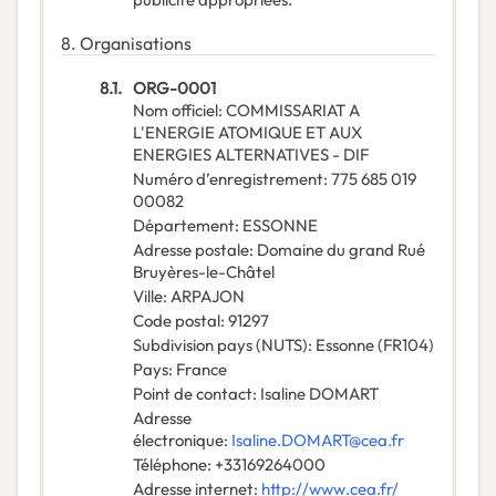
8.
Organisations
8.1.
ORG-0001
Nom officiel
:
COMMISSARIAT A
L'ENERGIE ATOMIQUE ET AUX
ENERGIES ALTERNATIVES - DIF
Numéro d’enregistrement
:
775 685 019
00082
Département
:
ESSONNE
Adresse postale
:
Domaine du grand Rué
Bruyères-le-Châtel
Ville
:
ARPAJON
Code postal
:
91297
Subdivision pays (NUTS)
:
Essonne
(
FR104
)
Pays
:
France
Point de contact
:
Isaline DOMART
Adresse
électronique
:
Isaline.DOMART@cea.fr
Téléphone
:
+33169264000
Adresse internet
:
http://www.cea.fr/