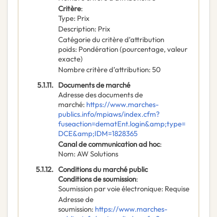
Critère
:
Type
:
Prix
Description
:
Prix
Catégorie du critère d’attribution
poids
:
Pondération (pourcentage, valeur
exacte)
Nombre critère d’attribution
:
50
5.1.11.
Documents de marché
Adresse des documents de
marché
:
https://www.marches-
publics.info/mpiaws/index.cfm?
fuseaction=dematEnt.login&amp;type=
DCE&amp;IDM=1828365
Canal de communication ad hoc
:
Nom
:
AW Solutions
5.1.12.
Conditions du marché public
Conditions de soumission
:
Soumission par voie électronique
:
Requise
Adresse de
soumission
:
https://www.marches-