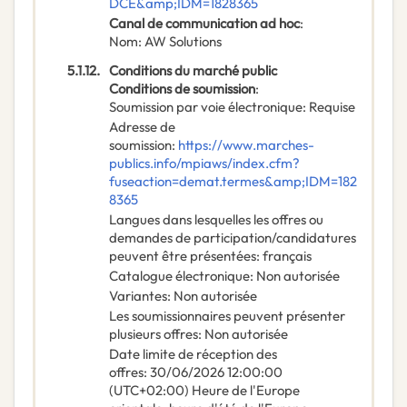
DCE&amp;IDM=1828365
Canal de communication ad hoc
:
Nom
:
AW Solutions
5.1.12.
Conditions du marché public
Conditions de soumission
:
Soumission par voie électronique
:
Requise
Adresse de
soumission
:
https://www.marches-
publics.info/mpiaws/index.cfm?
fuseaction=demat.termes&amp;IDM=182
8365
Langues dans lesquelles les offres ou
demandes de participation/candidatures
peuvent être présentées
:
français
Catalogue électronique
:
Non autorisée
Variantes
:
Non autorisée
Les soumissionnaires peuvent présenter
plusieurs offres
:
Non autorisée
Date limite de réception des
offres
:
30/06/2026
12:00:00
(UTC+02:00) Heure de l'Europe