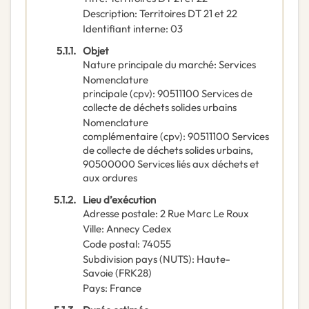
Description
:
Territoires DT 21 et 22
Identifiant interne
:
03
5.1.1.
Objet
Nature principale du marché
:
Services
Nomenclature
principale
(
cpv
):
90511100
Services de
collecte de déchets solides urbains
Nomenclature
complémentaire
(
cpv
):
90511100
Services
de collecte de déchets solides urbains
,
90500000
Services liés aux déchets et
aux ordures
5.1.2.
Lieu d’exécution
Adresse postale
:
2 Rue Marc Le Roux
Ville
:
Annecy Cedex
Code postal
:
74055
Subdivision pays (NUTS)
:
Haute-
Savoie
(
FRK28
)
Pays
:
France