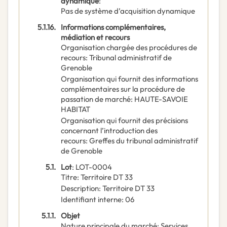
dynamique
:
Pas de système d’acquisition dynamique
5.1.16.
Informations complémentaires,
médiation et recours
Organisation chargée des procédures de
recours
:
Tribunal administratif de
Grenoble
Organisation qui fournit des informations
complémentaires sur la procédure de
passation de marché
:
HAUTE-SAVOIE
HABITAT
Organisation qui fournit des précisions
concernant l’introduction des
recours
:
Greffes du tribunal administratif
de Grenoble
5.1.
Lot
:
LOT-0004
Titre
:
Territoire DT 33
Description
:
Territoire DT 33
Identifiant interne
:
06
5.1.1.
Objet
Nature principale du marché
:
Services