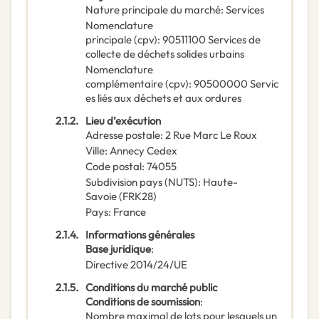
Nature principale du marché
:
Services
Nomenclature
principale
(
cpv
):
90511100
Services de
collecte de déchets solides urbains
Nomenclature
complémentaire
(
cpv
):
90500000
Servic
es liés aux déchets et aux ordures
2.1.2.
Lieu d’exécution
Adresse postale
:
2 Rue Marc Le Roux
Ville
:
Annecy Cedex
Code postal
:
74055
Subdivision pays (NUTS)
:
Haute-
Savoie
(
FRK28
)
Pays
:
France
2.1.4.
Informations générales
Base juridique
:
Directive 2014/24/UE
2.1.5.
Conditions du marché public
Conditions de soumission
:
Nombre maximal de lots pour lesquels un