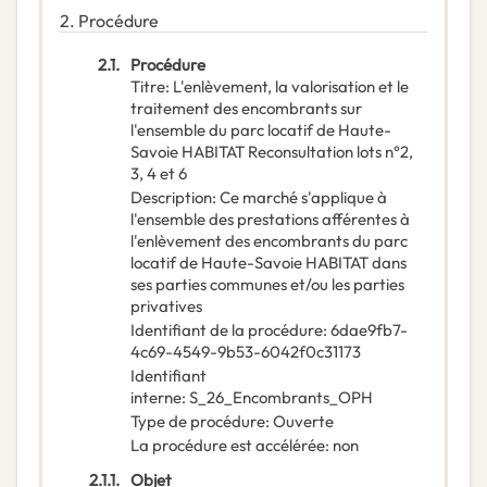
2.
Procédure
2.1.
Procédure
Titre
:
L'enlèvement, la valorisation et le
traitement des encombrants sur
l'ensemble du parc locatif de Haute-
Savoie HABITAT Reconsultation lots n°2,
3, 4 et 6
Description
:
Ce marché s'applique à
l'ensemble des prestations afférentes à
l'enlèvement des encombrants du parc
locatif de Haute-Savoie HABITAT dans
ses parties communes et/ou les parties
privatives
Identifiant de la procédure
:
6dae9fb7-
4c69-4549-9b53-6042f0c31173
Identifiant
interne
:
S_26_Encombrants_OPH
Type de procédure
:
Ouverte
La procédure est accélérée
:
non
2.1.1.
Objet