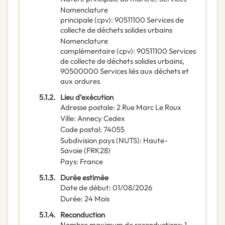
Nomenclature
principale
(
cpv
):
90511100
Services de
collecte de déchets solides urbains
Nomenclature
complémentaire
(
cpv
):
90511100
Services
de collecte de déchets solides urbains
,
90500000
Services liés aux déchets et
aux ordures
5.1.2.
Lieu d’exécution
Adresse postale
:
2 Rue Marc Le Roux
Ville
:
Annecy Cedex
Code postal
:
74055
Subdivision pays (NUTS)
:
Haute-
Savoie
(
FRK28
)
Pays
:
France
5.1.3.
Durée estimée
Date de début
:
01/08/2026
Durée
:
24
Mois
5.1.4.
Reconduction
Nombre maximum de reconductions
:
1