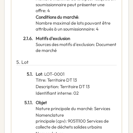
soumissionnaire peut présenter une
offre
:
4
Conditions du marché
:
Nombre maximal de lots pouvant être
attribués à un soumissionnaire
:
4
2.1.6.
Motifs d’exclusion
Sources des motifs d'exclusion
:
Document
de marché
5.
Lot
5.1.
Lot
:
LOT-0001
Titre
:
Territoire DT 13
Description
:
Territoire DT 13
Identifiant interne
:
02
5.1.1.
Objet
Nature principale du marché
:
Services
Nomenclature
principale
(
cpv
):
90511100
Services de
collecte de déchets solides urbains