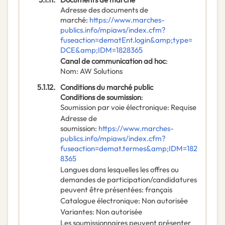
Adresse des documents de
marché
:
https://www.marches-
publics.info/mpiaws/index.cfm?
fuseaction=dematEnt.login&amp;type=
DCE&amp;IDM=1828365
Canal de communication ad hoc
:
Nom
:
AW Solutions
5.1.12.
Conditions du marché public
Conditions de soumission
:
Soumission par voie électronique
:
Requise
Adresse de
soumission
:
https://www.marches-
publics.info/mpiaws/index.cfm?
fuseaction=demat.termes&amp;IDM=182
8365
Langues dans lesquelles les offres ou
demandes de participation/candidatures
peuvent être présentées
:
français
Catalogue électronique
:
Non autorisée
Variantes
:
Non autorisée
Les soumissionnaires peuvent présenter