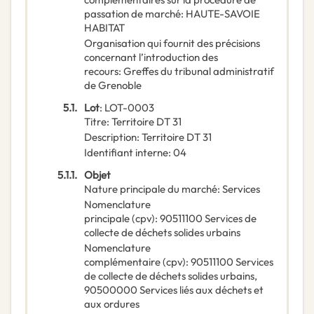
passation de marché
:
HAUTE-SAVOIE
HABITAT
Organisation qui fournit des précisions
concernant l’introduction des
recours
:
Greffes du tribunal administratif
de Grenoble
5.1.
Lot
:
LOT-0003
Titre
:
Territoire DT 31
Description
:
Territoire DT 31
Identifiant interne
:
04
5.1.1.
Objet
Nature principale du marché
:
Services
Nomenclature
principale
(
cpv
):
90511100
Services de
collecte de déchets solides urbains
Nomenclature
complémentaire
(
cpv
):
90511100
Services
de collecte de déchets solides urbains
,
90500000
Services liés aux déchets et
aux ordures