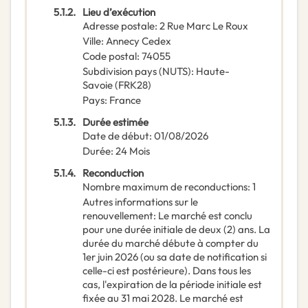
5.1.2.
Lieu d’exécution
Adresse postale
:
2 Rue Marc Le Roux
Ville
:
Annecy Cedex
Code postal
:
74055
Subdivision pays (NUTS)
:
Haute-
Savoie
(
FRK28
)
Pays
:
France
5.1.3.
Durée estimée
Date de début
:
01/08/2026
Durée
:
24
Mois
5.1.4.
Reconduction
Nombre maximum de reconductions
:
1
Autres informations sur le
renouvellement
:
Le marché est conclu
pour une durée initiale de deux (2) ans. La
durée du marché débute à compter du
1er juin 2026 (ou sa date de notification si
celle-ci est postérieure). Dans tous les
cas, l'expiration de la période initiale est
fixée au 31 mai 2028. Le marché est