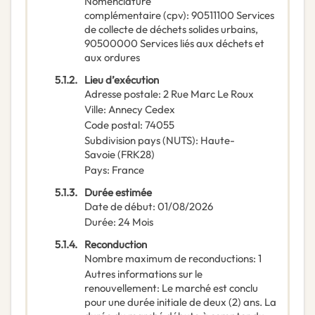
Nomenclature
complémentaire
(
cpv
):
90511100
Services
de collecte de déchets solides urbains
,
90500000
Services liés aux déchets et
aux ordures
5.1.2.
Lieu d’exécution
Adresse postale
:
2 Rue Marc Le Roux
Ville
:
Annecy Cedex
Code postal
:
74055
Subdivision pays (NUTS)
:
Haute-
Savoie
(
FRK28
)
Pays
:
France
5.1.3.
Durée estimée
Date de début
:
01/08/2026
Durée
:
24
Mois
5.1.4.
Reconduction
Nombre maximum de reconductions
:
1
Autres informations sur le
renouvellement
:
Le marché est conclu
pour une durée initiale de deux (2) ans. La