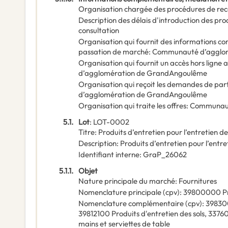
Organisation chargée des procédures de rec
Description des délais d'introduction des pr
consultation
Organisation qui fournit des informations c
passation de marché
:
Communauté d’agglo
Organisation qui fournit un accès hors lign
d’agglomération de GrandAngoulême
Organisation qui reçoit les demandes de par
d’agglomération de GrandAngoulême
Organisation qui traite les offres
:
Communaut
5.1.
Lot
:
LOT-0002
Titre
:
Produits d’entretien pour l’entretien d
Description
:
Produits d’entretien pour l’entre
Identifiant interne
:
GraP_26062
5.1.1.
Objet
Nature principale du marché
:
Fournitures
Nomenclature principale
(
cpv
):
39800000
P
Nomenclature complémentaire
(
cpv
):
3983
39812100
Produits d'entretien des sols
,
3376
mains et serviettes de table