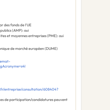
ar des fonds de l’UE
 publics (AMP)
:
oui
tites et moyennes entreprises (PME)
:
oui
nique de marché européen (DUME)
demat-
orgAcronyme=s4l
fr/entreprise/consultation/608404?
des de participation/candidatures peuvent