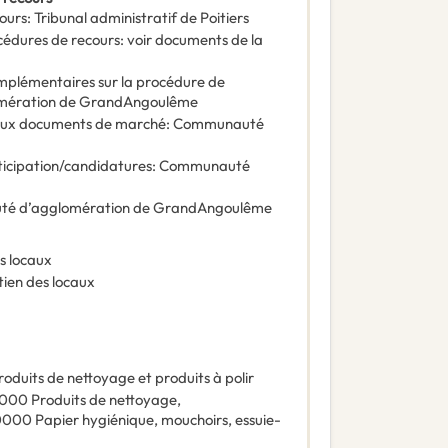
ours
:
Tribunal administratif de Poitiers
océdures de recours
:
voir documents de la
omplémentaires sur la procédure de
mération de GrandAngoulême
e aux documents de marché
:
Communauté
ticipation/candidatures
:
Communauté
é d’agglomération de GrandAngoulême
es locaux
tien des locaux
roduits de nettoyage et produits à polir
0000
Produits de nettoyage
,
0000
Papier hygiénique, mouchoirs, essuie-