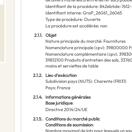
Identifiant de la procédure
:
842eb4de-7612
Identifiant interne
:
GraP_26061_26065
Type de procédure
:
Ouverte
La procédure est accélérée
:
non
2.1.1.
Objet
Nature principale du marché
:
Fournitures
Nomenclature principale
(
cpv
):
39800000
P
Nomenclature complémentaire
(
cpv
):
3983
39812100
Produits d'entretien des sols
,
3376
mains et serviettes de table
2.1.2.
Lieu d’exécution
Subdivision pays (NUTS)
:
Charente
(
FRI31
)
Pays
:
France
2.1.4.
Informations générales
Base juridique
:
Directive 2014/24/UE
2.1.5.
Conditions du marché public
Conditions de soumission
:
Nombre maximal de lots pour lesquels un sou