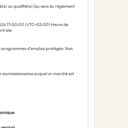
é(e) ou qualifié(e) [au sens du règlement
026
17:00:00 (UTC+02:00) Heure de
entrale
 de programmes d’emplois protégés
:
Non
e soumissionnaires auquel un marché est
ynamique
:
 recours