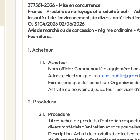
377561-2026 - Mise en concurrence
France – Produits de nettoyage et produits à polir – A
la santé et de l’environnement, de divers matériels d’ent
OJ S 104/2026 02/06/2026
Avis de marché ou de concession – régime ordinaire -
Fournitures
1.
Acheteur
1.1.
Acheteur
Nom officiel
:
Communauté d’agglomération
Adresse électronique
:
marche-public@grand
Forme juridique de l’acheteur
:
Organisme de 
Activité du pouvoir adjudicateur
:
Services d’
2.
Procédure
2.1.
Procédure
Titre
:
Achat de produits d’entretien respectu
divers matériels d’entretien et sacs poubelles 
Description
:
Achat de produits d’entretien re
de divers matériels d’entretien et sacs poubell