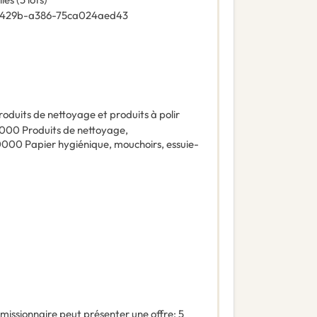
-429b-a386-75ca024aed43
roduits de nettoyage et produits à polir
0000
Produits de nettoyage
,
0000
Papier hygiénique, mouchoirs, essuie-
missionnaire peut présenter une offre
:
5