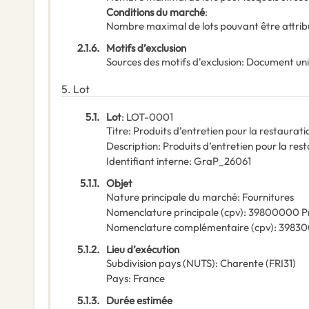
Conditions du marché
:
Nombre maximal de lots pouvant être attribu
2.1.6.
Motifs d’exclusion
Sources des motifs d'exclusion
:
Document un
5.
Lot
5.1.
Lot
:
LOT-0001
Titre
:
Produits d’entretien pour la restaurati
Description
:
Produits d’entretien pour la res
Identifiant interne
:
GraP_26061
5.1.1.
Objet
Nature principale du marché
:
Fournitures
Nomenclature principale
(
cpv
):
39800000
P
Nomenclature complémentaire
(
cpv
):
3983
5.1.2.
Lieu d’exécution
Subdivision pays (NUTS)
:
Charente
(
FRI31
)
Pays
:
France
5.1.3.
Durée estimée