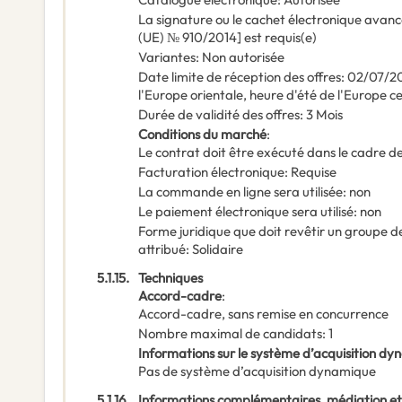
La signature ou le cachet électronique avanc
(UE) № 910/2014] est requis(e)
Variantes
:
Non autorisée
Date limite de réception des offres
:
02/07/2
l'Europe orientale, heure d'été de l'Europe c
Durée de validité des offres
:
3
Mois
Conditions du marché
:
Le contrat doit être exécuté dans le cadre
Facturation électronique
:
Requise
La commande en ligne sera utilisée
:
non
Le paiement électronique sera utilisé
:
non
Forme juridique que doit revêtir un groupe d
attribué
:
Solidaire
5.1.15.
Techniques
Accord-cadre
:
Accord-cadre, sans remise en concurrence
Nombre maximal de candidats
:
1
Informations sur le système d’acquisition d
Pas de système d’acquisition dynamique
5.1.16.
Informations complémentaires, médiation et