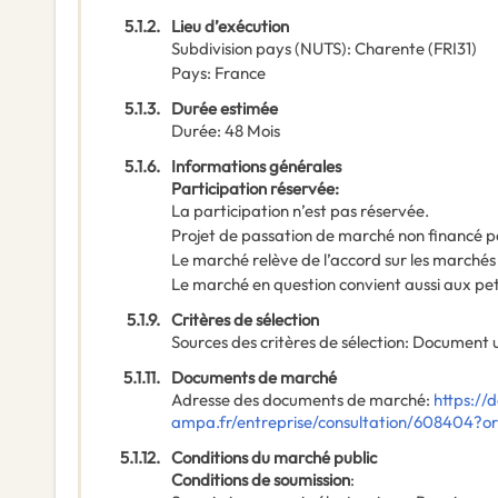
5.1.2.
Lieu d’exécution
Subdivision pays (NUTS)
:
Charente
(
FRI31
)
Pays
:
France
5.1.3.
Durée estimée
Durée
:
48
Mois
5.1.6.
Informations générales
Participation réservée
:
La participation n’est pas réservée.
Projet de passation de marché non financé p
Le marché relève de l’accord sur les marchés
Le marché en question convient aussi aux pe
5.1.9.
Critères de sélection
Sources des critères de sélection
:
Document u
5.1.11.
Documents de marché
Adresse des documents de marché
:
https://
ampa.fr/entreprise/consultation/608404?
5.1.12.
Conditions du marché public
Conditions de soumission
: