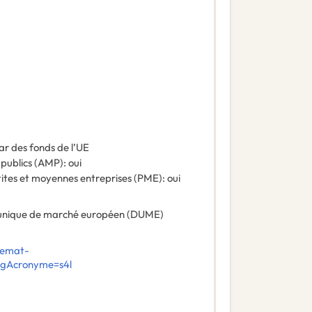
ar des fonds de l’UE
 publics (AMP)
:
oui
tites et moyennes entreprises (PME)
:
oui
nique de marché européen (DUME)
demat-
orgAcronyme=s4l