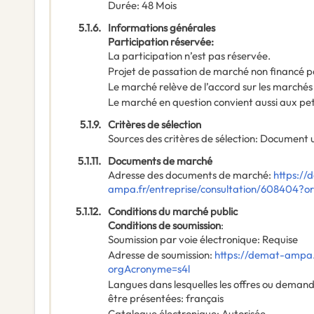
Durée
:
48
Mois
5.1.6.
Informations générales
Participation réservée
:
La participation n’est pas réservée.
Projet de passation de marché non financé p
Le marché relève de l’accord sur les marchés
Le marché en question convient aussi aux pe
5.1.9.
Critères de sélection
Sources des critères de sélection
:
Document u
5.1.11.
Documents de marché
Adresse des documents de marché
:
https://
ampa.fr/entreprise/consultation/608404?
5.1.12.
Conditions du marché public
Conditions de soumission
:
Soumission par voie électronique
:
Requise
Adresse de soumission
:
https://demat-ampa.
orgAcronyme=s4l
Langues dans lesquelles les offres ou deman
être présentées
:
français
Catalogue électronique
:
Autorisée