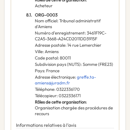
Acheteur
8.1.
ORG-0003
Nom officiel
:
Tribunal administratif
d'Amiens
Numéro d’enregistrement
:
3461F19C-
C2A5-3668-A24CD2011DD3915F
Adresse postale
:
14 rue Lemerchier
Ville
:
Amiens
Code postal
:
80011
Subdivision pays (NUTS)
:
Somme
(
FRE23
)
Pays
:
France
Adresse électronique
:
greffe.ta-
amiens@juradm.fr
Téléphone
:
0322336170
Télécopieur
:
0322336171
Rôles de cette organisation
:
Organisation chargée des procédures de
recours
Informations relatives à l’avis