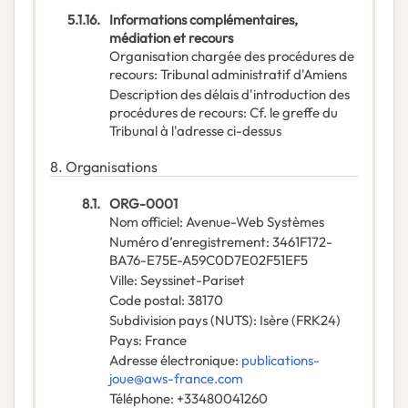
5.1.16.
Informations complémentaires,
médiation et recours
Organisation chargée des procédures de
recours
:
Tribunal administratif d'Amiens
Description des délais d'introduction des
procédures de recours
:
Cf. le greffe du
Tribunal à l'adresse ci-dessus
8.
Organisations
8.1.
ORG-0001
Nom officiel
:
Avenue-Web Systèmes
Numéro d’enregistrement
:
3461F172-
BA76-E75E-A59C0D7E02F51EF5
Ville
:
Seyssinet-Pariset
Code postal
:
38170
Subdivision pays (NUTS)
:
Isère
(
FRK24
)
Pays
:
France
Adresse électronique
:
publications-
joue@aws-france.com
Téléphone
:
+33480041260