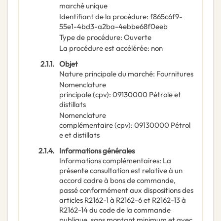
marché unique
Identifiant de la procédure
:
f865c6f9-
55e1-4bd3-a2ba-4ebbe68f0eeb
Type de procédure
:
Ouverte
La procédure est accélérée
:
non
2.1.1.
Objet
Nature principale du marché
:
Fournitures
Nomenclature
principale
(
cpv
):
09130000
Pétrole et
distillats
Nomenclature
complémentaire
(
cpv
):
09130000
Pétrol
e et distillats
2.1.4.
Informations générales
Informations complémentaires
:
La
présente consultation est relative à un
accord cadre à bons de commande,
passé conformément aux dispositions des
articles R2162-1 à R2162-6 et R2162-13 à
R2162-14 du code de la commande
publique, sans montant minimum et avec