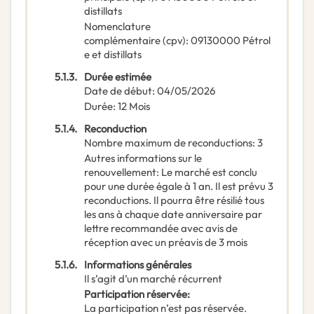
distillats
Nomenclature
complémentaire
(
cpv
):
09130000
Pétrol
e et distillats
5.1.3.
Durée estimée
Date de début
:
04/05/2026
Durée
:
12
Mois
5.1.4.
Reconduction
Nombre maximum de reconductions
:
3
Autres informations sur le
renouvellement
:
Le marché est conclu
pour une durée égale à 1 an. Il est prévu 3
reconductions. Il pourra être résilié tous
les ans à chaque date anniversaire par
lettre recommandée avec avis de
réception avec un préavis de 3 mois
5.1.6.
Informations générales
Il s’agit d’un marché récurrent
Participation réservée
:
La participation n’est pas réservée.