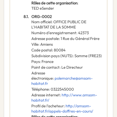
Rôles de cette organisation
:
TED eSender
8.1.
ORG-0002
Nom officiel
:
OFFICE PUBLIC DE
L'HABITAT DE LA SOMME
Numéro d’enregistrement
:
42373
Adresse postale
:
1 Rue du Général Frère
Ville
:
Amiens
Code postal
:
80084
Subdivision pays (NUTS)
:
Somme
(
FRE23
)
Pays
:
France
Point de contact
:
Le Directeur
Adresse
électronique
:
polemarche@amsom-
habitat.fr
Téléphone
:
0322545000
Adresse internet
:
http://www.amsom-
habitat.fr/
Profil de l’acheteur
:
http://amsom-
habitat.fr/appels-doffres-en-cours/
Rôles de cette organisation
: