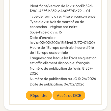
Identifiant/version de l’avis
:
6bd1b52d-
1280-453f-b839-d4bf6f7d1a79
-
01
Type de formulaire
:
Mise en concurrence
Type d’avis
:
Avis de marché ou de
concession – régime ordinaire
Sous-type d’avis
:
16
Date d’envoi de
l’avis
:
02/02/2026
15:51:46 (UTC+01:00)
Heure de l'Europe centrale, heure d'été
de l'Europe occidentale
Langues dans lesquelles l’avis en question
est officiellement disponible
:
français
Numéro de publication de l’avis
:
81837-
2026
Numéro de publication au JO S
:
24/2026
Date de publication
:
04/02/2026
Répondre
Accès au DCE