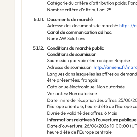
Catégorie du critère d’attribution poids
:
Pond
Nombre critère d’attribution
:
25
5.1.11.
Documents de marché
Adresse des documents de marché
:
https://
Canal de communication ad hoc
:
Nom
:
AW Solutions
5.1.12.
Conditions du marché public
Conditions de soumission
:
Soumission par voie électronique
:
Requise
Adresse de soumission
:
http://amiens.fr/mar
Langues dans lesquelles les offres ou deman
être présentées
:
français
Catalogue électronique
:
Non autorisée
Variantes
:
Non autorisée
Date limite de réception des offres
:
25/08/2
l'Europe orientale, heure d'été de l'Europe c
Durée de validité des offres
:
6
Mois
Informations relatives à l’ouverture publique
Date d'ouverture
:
26/08/2026
10:00:00 (UT
heure d'été de l'Europe centrale