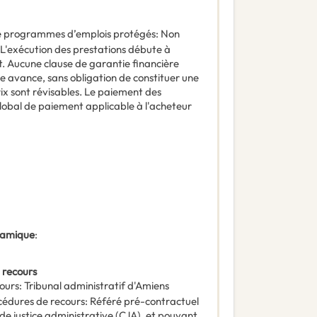
 de programmes d’emplois protégés
:
Non
L'exécution des prestations débute à
t. Aucune clause de garantie financière
e avance, sans obligation de constituer une
rix sont révisables. Le paiement des
global de paiement applicable à l'acheteur
ynamique
:
 recours
ours
:
Tribunal administratif d'Amiens
océdures de recours
:
Référé pré-contractuel
 de justice administrative (CJA), et pouvant