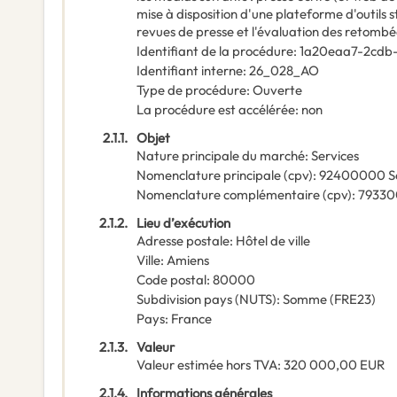
mise à disposition d'une plateforme d'outils s
revues de presse et l'évaluation des retombée
Identifiant de la procédure
:
1a20eaa7-2cdb
Identifiant interne
:
26_028_AO
Type de procédure
:
Ouverte
La procédure est accélérée
:
non
2.1.1.
Objet
Nature principale du marché
:
Services
Nomenclature principale
(
cpv
):
92400000
S
Nomenclature complémentaire
(
cpv
):
7933
2.1.2.
Lieu d’exécution
Adresse postale
:
Hôtel de ville
Ville
:
Amiens
Code postal
:
80000
Subdivision pays (NUTS)
:
Somme
(
FRE23
)
Pays
:
France
2.1.3.
Valeur
Valeur estimée hors TVA
:
320 000,00
EUR
2.1.4.
Informations générales