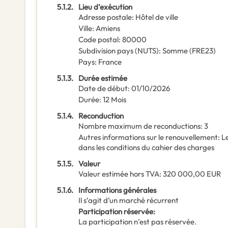
5.1.2.
Lieu d’exécution
Adresse postale
:
Hôtel de ville
Ville
:
Amiens
Code postal
:
80000
Subdivision pays (NUTS)
:
Somme
(
FRE23
)
Pays
:
France
5.1.3.
Durée estimée
Date de début
:
01/10/2026
Durée
:
12
Mois
5.1.4.
Reconduction
Nombre maximum de reconductions
:
3
Autres informations sur le renouvellement
:
Le
dans les conditions du cahier des charges
5.1.5.
Valeur
Valeur estimée hors TVA
:
320 000,00
EUR
5.1.6.
Informations générales
Il s’agit d’un marché récurrent
Participation réservée
:
La participation n’est pas réservée.