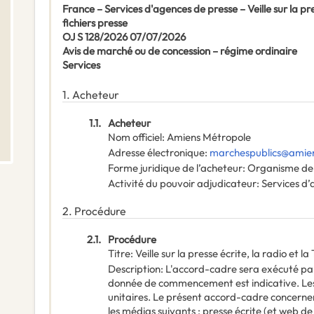
France – Services d'agences de presse – Veille sur la pre
fichiers presse
OJ S 128/2026 07/07/2026
Avis de marché ou de concession – régime ordinaire
Services
1.
Acheteur
1.1.
Acheteur
Nom officiel
:
Amiens Métropole
Adresse électronique
:
marchespublics@amie
Forme juridique de l’acheteur
:
Organisme de 
Activité du pouvoir adjudicateur
:
Services d’
2.
Procédure
2.1.
Procédure
Titre
:
Veille sur la presse écrite, la radio et l
Description
:
L'accord-cadre sera exécuté pa
donnée de commencement est indicative. Les 
unitaires. Le présent accord-cadre concernent
les médias suivants : presse écrite (et web de l