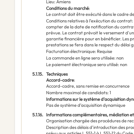
Lieu
:
Amiens
Conditions du marché
:
Le contrat doit être exécuté dans le cadre
Conditions relatives à l’exécution du contrat
:
compter de la date de notification du contra
prévue. Le contrat prévoit le versement d'un
garantie financière pour en bénéficier. Les p
prestations se fera dans le respect du délai 
Facturation électronique
:
Requise
La commande en ligne sera utilisée
:
non
Le paiement électronique sera utilisé
:
non
5.1.15.
Techniques
Accord-cadre
:
Accord-cadre, sans remise en concurrence
Nombre maximal de candidats
:
1
Informations sur le système d’acquisition d
Pas de système d’acquisition dynamique
5.1.16.
Informations complémentaires, médiation et
Organisation chargée des procédures de rec
Description des délais d'introduction des pr
prévu aux articles L.551-1 à L.551-12 du Code