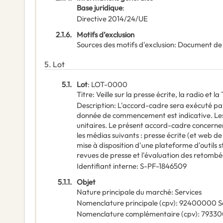
Base juridique
:
Directive 2014/24/UE
2.1.6.
Motifs d’exclusion
Sources des motifs d'exclusion
:
Document de
5.
Lot
5.1.
Lot
:
LOT-0000
Titre
:
Veille sur la presse écrite, la radio et l
Description
:
L'accord-cadre sera exécuté pa
donnée de commencement est indicative. Les 
unitaires. Le présent accord-cadre concernent
les médias suivants : presse écrite (et web de l
mise à disposition d'une plateforme d'outils s
revues de presse et l'évaluation des retombée
Identifiant interne
:
S-PF-1846509
5.1.1.
Objet
Nature principale du marché
:
Services
Nomenclature principale
(
cpv
):
92400000
S
Nomenclature complémentaire
(
cpv
):
7933