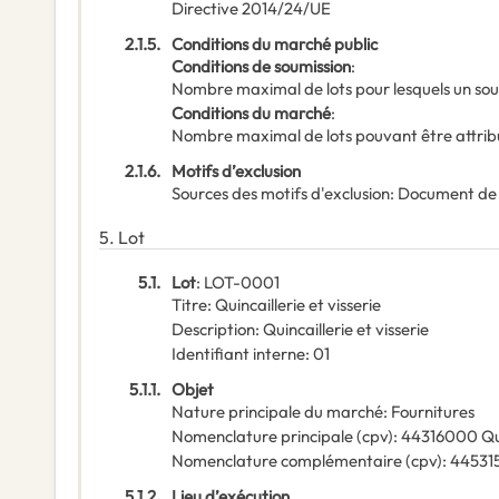
Directive 2014/24/UE
2.1.5.
Conditions du marché public
Conditions de soumission
:
Nombre maximal de lots pour lesquels un sou
Conditions du marché
:
Nombre maximal de lots pouvant être attribu
2.1.6.
Motifs d’exclusion
Sources des motifs d'exclusion
:
Document de
5.
Lot
5.1.
Lot
:
LOT-0001
Titre
:
Quincaillerie et visserie
Description
:
Quincaillerie et visserie
Identifiant interne
:
01
5.1.1.
Objet
Nature principale du marché
:
Fournitures
Nomenclature principale
(
cpv
):
44316000
Qu
Nomenclature complémentaire
(
cpv
):
44531
5.1.2.
Lieu d’exécution