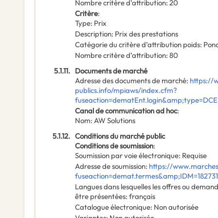
Nombre critère d’attribution
:
20
Critère
:
Type
:
Prix
Description
:
Prix des prestations
Catégorie du critère d’attribution poids
:
Pond
Nombre critère d’attribution
:
80
5.1.11.
Documents de marché
Adresse des documents de marché
:
https:/
publics.info/mpiaws/index.cfm?
fuseaction=dematEnt.login&amp;type=DC
Canal de communication ad hoc
:
Nom
:
AW Solutions
5.1.12.
Conditions du marché public
Conditions de soumission
:
Soumission par voie électronique
:
Requise
Adresse de soumission
:
https://www.marches
fuseaction=demat.termes&amp;IDM=18273
Langues dans lesquelles les offres ou deman
être présentées
:
français
Catalogue électronique
:
Non autorisée
Variantes
:
Non autorisée