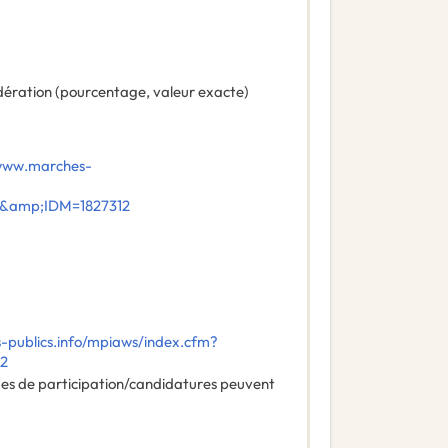
ération (pourcentage, valeur exacte)
/www.marches-
E&amp;IDM=1827312
-publics.info/mpiaws/index.cfm?
12
des de participation/candidatures peuvent