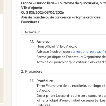
France – Quincaillerie – Fourniture de quincaillerie, o
Ville d'Ajaccio
OJ S 105/2026 03/06/2026
Avis de marché ou de concession – régime ordinaire
Fournitures
1.
Acheteur
1.1.
Acheteur
Nom officiel
:
Ville d'Ajaccio
Adresse électronique
:
correspondre@aws-fr
Forme juridique de l’acheteur
:
Organisme de 
Activité du pouvoir adjudicateur
:
Services d’
2.
Procédure
2.1.
Procédure
Titre
:
Fourniture de quincaillerie, outillage 
d'Ajaccio
Description
:
L'accord-cadre sera exécuté pa
lot fera l'objet d'une attribution séparée. Le
unitaires