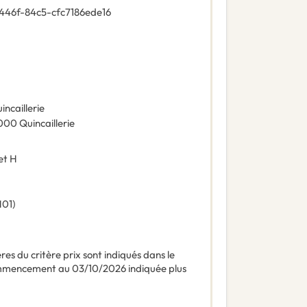
446f-84c5-cfc7186ede16
incaillerie
000
Quincaillerie
et H
01
)
ères du critère prix sont indiqués dans le
ommencement au 03/10/2026 indiquée plus