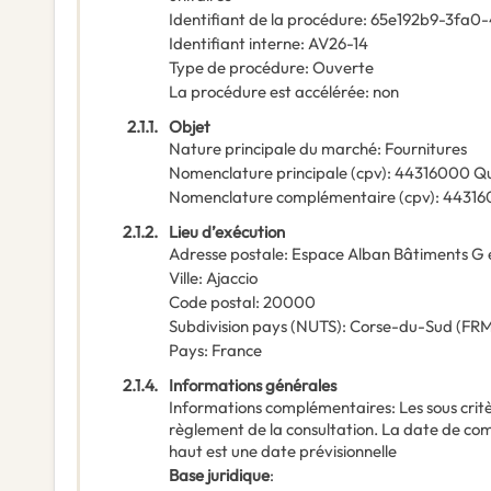
Identifiant de la procédure
:
65e192b9-3fa0-
Identifiant interne
:
AV26-14
Type de procédure
:
Ouverte
La procédure est accélérée
:
non
2.1.1.
Objet
Nature principale du marché
:
Fournitures
Nomenclature principale
(
cpv
):
44316000
Qu
Nomenclature complémentaire
(
cpv
):
44316
2.1.2.
Lieu d’exécution
Adresse postale
:
Espace Alban Bâtiments G 
Ville
:
Ajaccio
Code postal
:
20000
Subdivision pays (NUTS)
:
Corse-du-Sud
(
FRM
Pays
:
France
2.1.4.
Informations générales
Informations complémentaires
:
Les sous crit
règlement de la consultation. La date de c
haut est une date prévisionnelle
Base juridique
: