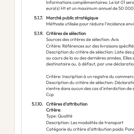
Informations complémentaires
:
Le lot 01 se
euro(s) Ht et un maximum annuel de 50 000 
5.1.7.
Marché public stratégique
Méthode utilisée pour réduire l’incidence en
5.1.9.
Critères de sélection
Sources des critères de sélection
:
Avis
Critère
:
Références sur des livraisons spécifi
Description du critère de sélection
:
Liste des 
au cours de la ou des dernières années. Elles
destinataire ou, à défaut, par une déclarati
Critère
:
Inscription à un registre du commer
Description du critère de sélection
:
Déclaratio
n'entre dans aucun des cas d'interdiction de 
Ccp
5.1.10.
Critères d’attribution
Critère
:
Type
:
Qualité
Description
:
Les modalités de transport
Catégorie du critère d’attribution poids
:
Pond