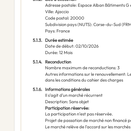
Adresse postale
:
Espace Alban Bâtiments G 
Ville
:
Ajaccio
Code postal
:
20000
Subdivision pays (NUTS)
:
Corse-du-Sud
(
FRM
Pays
:
France
5.1.3.
Durée estimée
Date de début
:
02/10/2026
Durée
:
12
Mois
5.1.4.
Reconduction
Nombre maximum de reconductions
:
3
Autres informations sur le renouvellement
:
Le
dans les conditions du cahier des charges
5.1.6.
Informations générales
Il s’agit d’un marché récurrent
Description
:
Sans objet
Participation réservée
:
La participation n’est pas réservée.
Projet de passation de marché non financé p
Le marché relève de l’accord sur les marchés