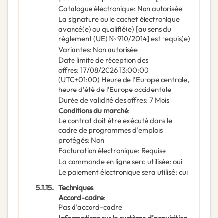
Catalogue électronique
:
Non autorisée
La signature ou le cachet électronique
avancé(e) ou qualifié(e) [au sens du
règlement (UE) № 910/2014] est requis(e)
Variantes
:
Non autorisée
Date limite de réception des
offres
:
17/08/2026
13:00:00
(UTC+01:00) Heure de l'Europe centrale,
heure d'été de l'Europe occidentale
Durée de validité des offres
:
7
Mois
Conditions du marché
:
Le contrat doit être exécuté dans le
cadre de programmes d’emplois
protégés
:
Non
Facturation électronique
:
Requise
La commande en ligne sera utilisée
:
oui
Le paiement électronique sera utilisé
:
oui
5.1.15.
Techniques
Accord-cadre
:
Pas d’accord-cadre
Informations sur le système d’acquisition