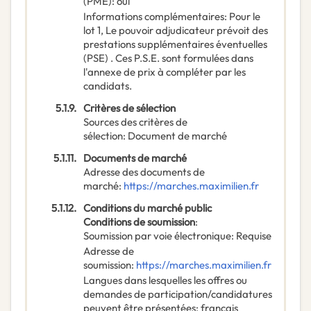
(PME)
:
oui
Informations complémentaires
:
Pour le
lot 1, Le pouvoir adjudicateur prévoit des
prestations supplémentaires éventuelles
(PSE) . Ces P.S.E. sont formulées dans
l'annexe de prix à compléter par les
candidats.
5.1.9.
Critères de sélection
Sources des critères de
sélection
:
Document de marché
5.1.11.
Documents de marché
Adresse des documents de
marché
:
https://marches.maximilien.fr
5.1.12.
Conditions du marché public
Conditions de soumission
:
Soumission par voie électronique
:
Requise
Adresse de
soumission
:
https://marches.maximilien.fr
Langues dans lesquelles les offres ou
demandes de participation/candidatures
peuvent être présentées
:
français