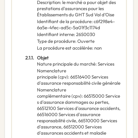
Description
:
le marché a pour objet des
prestations d’assurances pour les
Établissements du GHT Sud Val d’Oise
Identifiant de la procédure
:
c6f298e4-
6a5e-4fec-ad5c-5a01f3c1174d
Identifiant interne
:
26S0030
Type de procédure
:
Ouverte
La procédure est accélérée
:
non
2.1.1.
Objet
Nature principale du marché
:
Services
Nomenclature
principale
(
cpv
):
66516400
Services
d'assurance responsabilité civile générale
Nomenclature
complémentaire
(
cpv
):
66515000
Service
s d'assurance dommages ou pertes
,
66512100
Services d'assurance accidents
,
66516000
Services d'assurance
responsabilité civile
,
66510000
Services
d'assurance
,
66512000
Services
d'assurances accidents et maladie