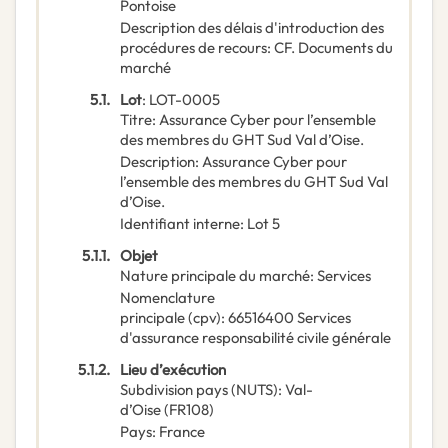
Pontoise
Description des délais d'introduction des
procédures de recours
:
CF. Documents du
marché
5.1.
Lot
:
LOT-0005
Titre
:
Assurance Cyber pour l’ensemble
des membres du GHT Sud Val d’Oise.
Description
:
Assurance Cyber pour
l’ensemble des membres du GHT Sud Val
d’Oise.
Identifiant interne
:
Lot 5
5.1.1.
Objet
Nature principale du marché
:
Services
Nomenclature
principale
(
cpv
):
66516400
Services
d'assurance responsabilité civile générale
5.1.2.
Lieu d’exécution
Subdivision pays (NUTS)
:
Val-
d’Oise
(
FR108
)
Pays
:
France