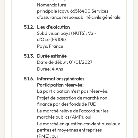
Nomenclature
principale
(
cpv
):
66516400
Services
d'assurance responsabilité civile générale
5.1.2.
Lieu d’exécution
Subdivision pays (NUTS)
:
Val-
d’Oise
(
FR108
)
Pays
:
France
5.1.3.
Durée estimée
Date de début
:
01/01/2027
Durée
:
4
Ans
5.1.6.
Informations générales
Participation réservée
:
La participation n’est pas réservée.
Projet de passation de marché non
financé par des fonds de l’UE
Le marché relève de l’accord sur les
marchés publics (AMP)
:
oui
Le marché en question convient aussi aux
petites et moyennes entreprises
(PME)
:
oui