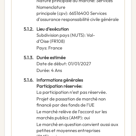
Nature principale du marché
:
Services
Nomenclature
principale
(
cpv
):
66516400
Services
d'assurance responsabilité civile générale
5.1.2.
Lieu d’exécution
Subdivision pays (NUTS)
:
Val-
d’Oise
(
FR108
)
Pays
:
France
5.1.3.
Durée estimée
Date de début
:
01/01/2027
Durée
:
4
Ans
5.1.6.
Informations générales
Participation réservée
:
La participation n’est pas réservée.
Projet de passation de marché non
financé par des fonds de l’UE
Le marché relève de l’accord sur les
marchés publics (AMP)
:
oui
Le marché en question convient aussi aux
petites et moyennes entreprises