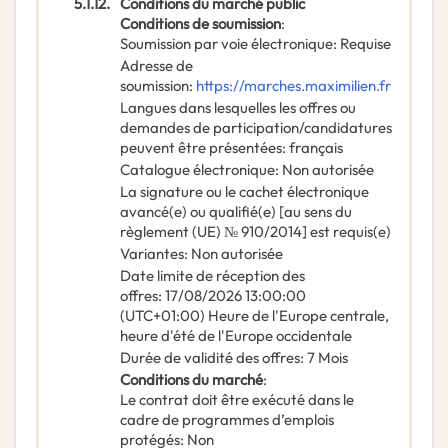
5.1.12.
Conditions du marché public
Conditions de soumission
:
Soumission par voie électronique
:
Requise
Adresse de
soumission
:
https://marches.maximilien.fr
Langues dans lesquelles les offres ou
demandes de participation/candidatures
peuvent être présentées
:
français
Catalogue électronique
:
Non autorisée
La signature ou le cachet électronique
avancé(e) ou qualifié(e) [au sens du
règlement (UE) № 910/2014] est requis(e)
Variantes
:
Non autorisée
Date limite de réception des
offres
:
17/08/2026
13:00:00
(UTC+01:00) Heure de l'Europe centrale,
heure d'été de l'Europe occidentale
Durée de validité des offres
:
7
Mois
Conditions du marché
:
Le contrat doit être exécuté dans le
cadre de programmes d’emplois
protégés
:
Non