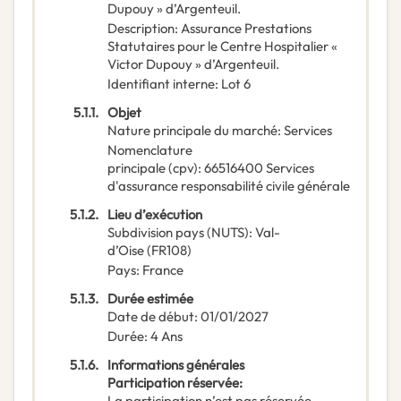
Dupouy » d’Argenteuil.
Description
:
Assurance Prestations
Statutaires pour le Centre Hospitalier «
Victor Dupouy » d’Argenteuil.
Identifiant interne
:
Lot 6
5.1.1.
Objet
Nature principale du marché
:
Services
Nomenclature
principale
(
cpv
):
66516400
Services
d'assurance responsabilité civile générale
5.1.2.
Lieu d’exécution
Subdivision pays (NUTS)
:
Val-
d’Oise
(
FR108
)
Pays
:
France
5.1.3.
Durée estimée
Date de début
:
01/01/2027
Durée
:
4
Ans
5.1.6.
Informations générales
Participation réservée
:
La participation n’est pas réservée.