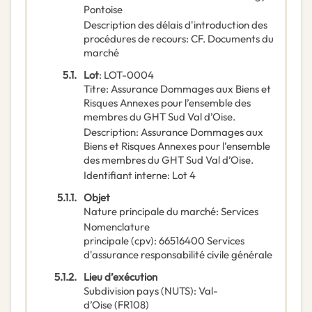
Pontoise
Description des délais d'introduction des
procédures de recours
:
CF. Documents du
marché
5.1.
Lot
:
LOT-0004
Titre
:
Assurance Dommages aux Biens et
Risques Annexes pour l’ensemble des
membres du GHT Sud Val d’Oise.
Description
:
Assurance Dommages aux
Biens et Risques Annexes pour l’ensemble
des membres du GHT Sud Val d’Oise.
Identifiant interne
:
Lot 4
5.1.1.
Objet
Nature principale du marché
:
Services
Nomenclature
principale
(
cpv
):
66516400
Services
d'assurance responsabilité civile générale
5.1.2.
Lieu d’exécution
Subdivision pays (NUTS)
:
Val-
d’Oise
(
FR108
)