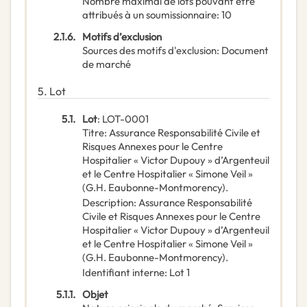
Nombre maximal de lots pouvant être
attribués à un soumissionnaire
:
10
2.1.6.
Motifs d’exclusion
Sources des motifs d'exclusion
:
Document
de marché
5.
Lot
5.1.
Lot
:
LOT-0001
Titre
:
Assurance Responsabilité Civile et
Risques Annexes pour le Centre
Hospitalier « Victor Dupouy » d’Argenteuil
et le Centre Hospitalier « Simone Veil »
(G.H. Eaubonne-Montmorency).
Description
:
Assurance Responsabilité
Civile et Risques Annexes pour le Centre
Hospitalier « Victor Dupouy » d’Argenteuil
et le Centre Hospitalier « Simone Veil »
(G.H. Eaubonne-Montmorency).
Identifiant interne
:
Lot 1
5.1.1.
Objet