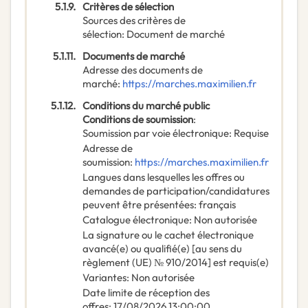
5.1.9.
Critères de sélection
Sources des critères de
sélection
:
Document de marché
5.1.11.
Documents de marché
Adresse des documents de
marché
:
https://marches.maximilien.fr
5.1.12.
Conditions du marché public
Conditions de soumission
:
Soumission par voie électronique
:
Requise
Adresse de
soumission
:
https://marches.maximilien.fr
Langues dans lesquelles les offres ou
demandes de participation/candidatures
peuvent être présentées
:
français
Catalogue électronique
:
Non autorisée
La signature ou le cachet électronique
avancé(e) ou qualifié(e) [au sens du
règlement (UE) № 910/2014] est requis(e)
Variantes
:
Non autorisée
Date limite de réception des
offres
:
17/08/2026
13:00:00