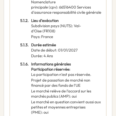
Nomenclature
principale
(
cpv
):
66516400
Services
d'assurance responsabilité civile générale
5.1.2.
Lieu d’exécution
Subdivision pays (NUTS)
:
Val-
d’Oise
(
FR108
)
Pays
:
France
5.1.3.
Durée estimée
Date de début
:
01/01/2027
Durée
:
4
Ans
5.1.6.
Informations générales
Participation réservée
:
La participation n’est pas réservée.
Projet de passation de marché non
financé par des fonds de l’UE
Le marché relève de l’accord sur les
marchés publics (AMP)
:
oui
Le marché en question convient aussi aux
petites et moyennes entreprises
(PME)
:
oui