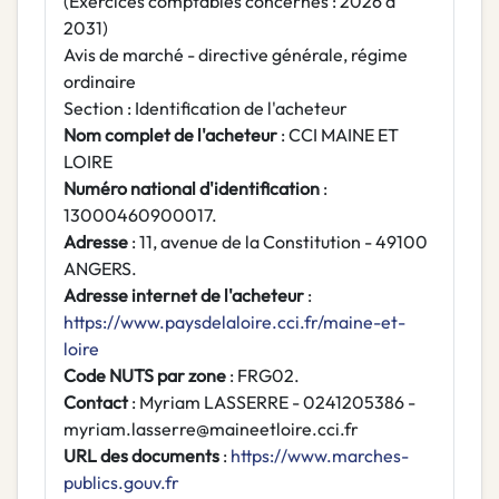
(Exercices comptables concernés : 2026 à
2031)
Avis de marché - directive générale, régime
ordinaire
Section : Identification de l'acheteur
Nom complet de l'acheteur
: CCI MAINE ET
LOIRE
Numéro national d'identification
:
13000460900017.
Adresse
: 11, avenue de la Constitution - 49100
ANGERS.
Adresse internet de l'acheteur
:
https://www.paysdelaloire.cci.fr/maine-et-
loire
Code NUTS par zone
: FRG02.
Contact
: Myriam LASSERRE - 0241205386 -
myriam.lasserre@maineetloire.cci.fr
URL des documents
:
https://www.marches-
publics.gouv.fr