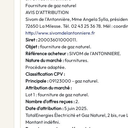
Fourniture de gaz naturel
AVIS D'ATTRIBUTION
Sivom de l'Antonnière, Mme Angela Sylla, président
72650 La Milesse. Tél. 02 43 25 36 78. Mèl : coor
http://www.sivomdelantonniere.fr
Siret :
20003601000011.
Objet :
fourniture de gaz naturel.
Référence acheteur :
SIVOM de l'ANTONNIERE.
Nature du marché :
fournitures.
Procédure adaptée.
Classification CPV :
Principale :
09123000 - gaz naturel.
Attribution du marché :
Lot 1 : fourniture de gaz naturel.
Nombre d'offres reçues :
2.
Date d'attribution :
5 juin 2025.
TotalEnergies Électricité et Gaz Naturel, 2 bis, ru
Montant indéfini.